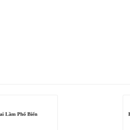
ai Lầm Phổ Biến