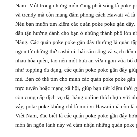
Nam. Một trong những món đang phát sóng là poke p
và trendy mà còn mang đậm phong cách Hawaii và là 
Nếu bạn muốn tìm kiếm các quán poke poke gần đây, 
dẫn tận hưởng dành cho bạn ở những thành phố lớn 
Nẵng. Các quán poke poke gần đây thường là quán tập
ngon từ những thứ sashimi, hải sản sống và sạch đến 
nhau hòa quện, tạo nên một bữa ăn vừa ngon vừa bổ d
như topping đa dạng, các quán poke poke gần đây giú
mẻ. Bạn có thể tìm cho mình các quán poke poke gần
trực tuyến hoặc mạng xã hội, giúp bạn tiết kiệm thời
còn cung cấp dịch vụ đặt hàng online thích hợp với nh
vậy, poke poke không chỉ là mọi vị Hawaii mà còn là
Việt Nam, đặc biệt là các quán poke poke gần đây hơn
món ăn ngõn lành này và cảm nhận những quán poke 