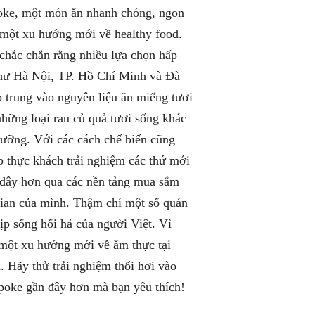
oke, một món ăn nhanh chóng, ngon
một xu hướng mới về healthy food.
chắc chắn rằng nhiều lựa chọn hấp
như Hà Nội, TP. Hồ Chí Minh và Đà
 trung vào nguyên liệu ăn miếng tươi
những loại rau củ quả tươi sống khác
ưỡng. Với các cách chế biến cũng
p thực khách trải nghiệm các thứ mới
 đây hơn qua các nền tảng mua sắm
 gian của mình. Thậm chí một số quán
ịp sống hối hả của người Việt. Vì
 một xu hướng mới về ăm thực tại
. Hãy thử trải nghiệm thổi hơi vào
poke gần đây hơn mà bạn yêu thích!