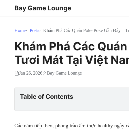
Bay Game Lounge
Home
Posts
Khám Phá Các Quán Poke Poke Gần Đây – Tr
Khám Phá Các Quán 
Tươi Mát Tại Việt N
Jan 26, 2026
Bay Game Lounge
Table of Contents
Các năm tiếp theo, phong trào ẩm thực healthy ngày 